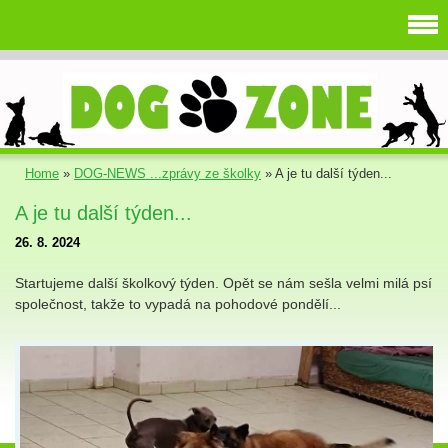
Home
»
DOG-NEWS ...zprávy ze školky
»
A je tu další týden...
A je tu další týden...
26. 8. 2024
Startujeme další školkový týden. Opět se nám sešla velmi milá psí
společnost, takže to vypadá na pohodové pondělí...