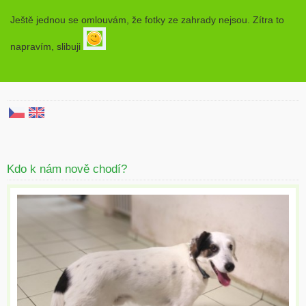
Ještě jednou se omlouvám, že fotky ze zahrady nejsou. Zítra to
napravím, slibuji
Kdo k nám nově chodí?