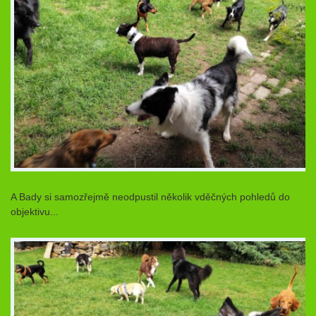
A Bady si samozřejmě neodpustil několik vděčných pohledů do
objektivu...