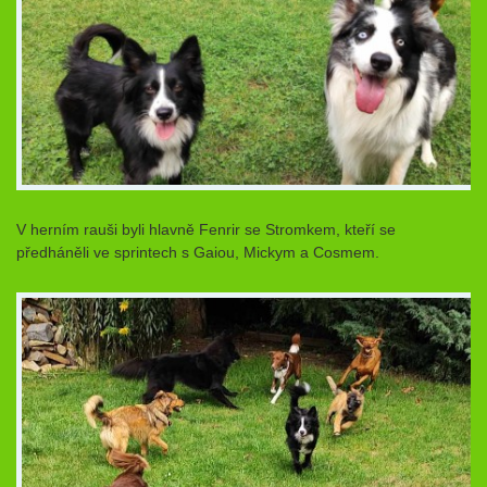
V herním rauši byli hlavně Fenrir se Stromkem, kteří se
předháněli ve sprintech s Gaiou, Mickym a Cosmem.