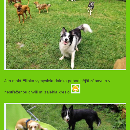
Jen malá Ellinka vymyslela daleko pohodlnější zábavu a v
nestřeženou chvíli mi zalehla křeslo