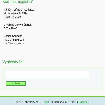
Kde nás najdete?
Náměstí Jiřího z Poděbrad:
Vinohradská 84/1594
130 00 Praha 3
Otevřeno úterý a čtvrtek
7:30 - 18:00
Denisa Kopecká
+420 775 103 013
info@dog-zone.cz
Vyhledávání
© 2026 eStránky.cz
|
Tisk
|
Aktualizace: 6. 8. 2026
|
Nahoru ↑