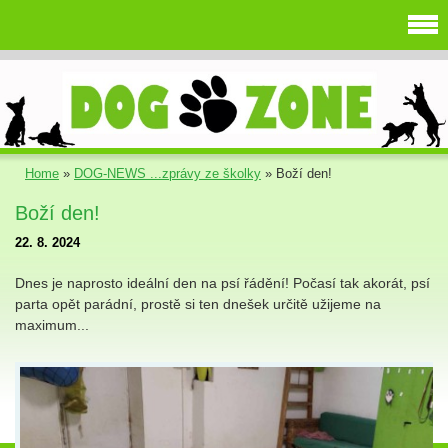
Home
»
DOG-NEWS ...zprávy ze školky
»
Boží den!
Boží den!
22. 8. 2024
Dnes je naprosto ideální den na psí řádění! Počasí tak akorát, psí
parta opět parádní, prostě si ten dnešek určitě užijeme na
maximum...