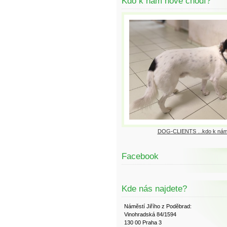
Kdo k nám nově chodí?
DOG-CLIENTS ...kdo k nám
Facebook
Kde nás najdete?
Náměstí Jiřího z Poděbrad:
Vinohradská 84/1594
130 00 Praha 3