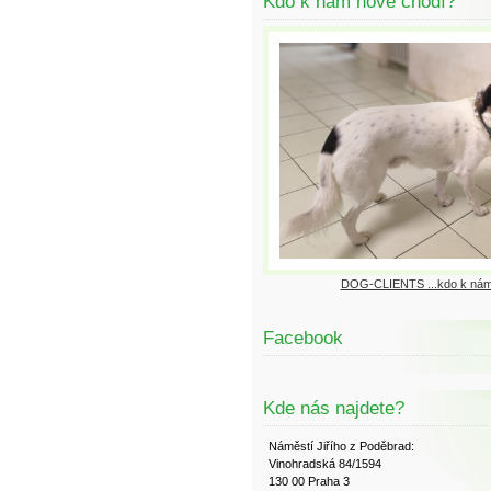
Kdo k nám nově chodí?
DOG-CLIENTS ...kdo k nám
Facebook
Kde nás najdete?
Náměstí Jiřího z Poděbrad:
Vinohradská 84/1594
130 00 Praha 3