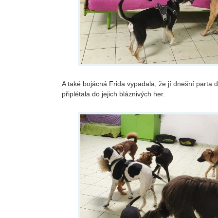
A také bojácná Frida vypadala, že jí dnešní parta
připlétala do jejich bláznivých her.