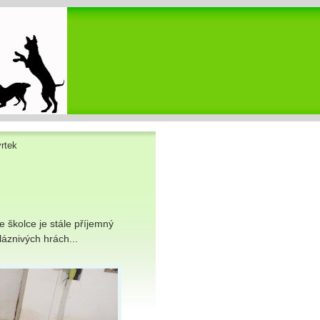
rtek
e školce je stále příjemný
áznivých hrách...