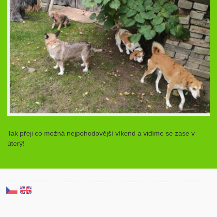
Tak přeji co možná nejpohodovější víkend a vidíme se zase v
úterý!