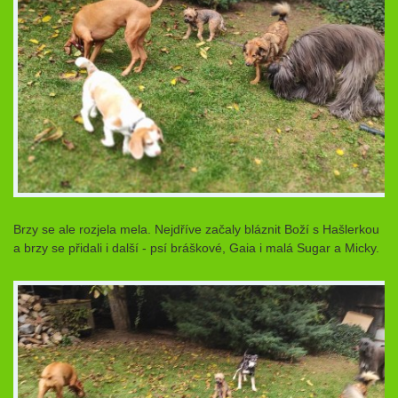
Brzy se ale rozjela mela. Nejdříve začaly bláznit Boží s Hašlerkou
a brzy se přidali i další - psí bráškové, Gaia i malá Sugar a Micky.