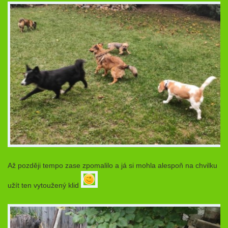
Až později tempo zase zpomalilo a já si mohla alespoň na chvilku
užít ten vytoužený klid