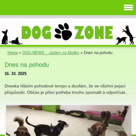
Home
»
DOG-NEWS ...zprávy ze školky
»
Dnes na pohodu
Dnes na pohodu
16. 10. 2025
Dneska hlásím pohodové tempo a doufám, že se všichni pejsci
přizpůsobí. Občas je přeci potřeba trochu zpomalit a odpočívat...