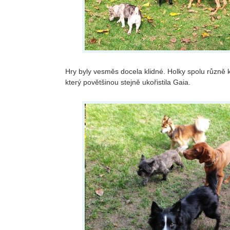
Hry byly vesměs docela klidné. Holky spolu různě kr
který povětšinou stejně ukořistila Gaia.