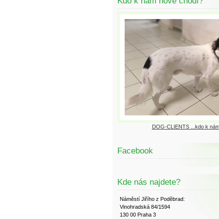
Kdo k nám nově chodí?
DOG-CLIENTS ...kdo k nám
Facebook
Kde nás najdete?
Náměstí Jiřího z Poděbrad:
Vinohradská 84/1594
130 00 Praha 3