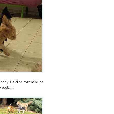
ody. Psíci se rozeběhli po
ý podzim.