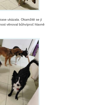
zase ukázala. Okamžitě se jí
rnost věnoval bůhvíproč hlavně