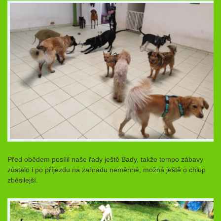
Před obědem posílil naše řady ještě Bady, takže tempo zábavy
zůstalo i po příjezdu na zahradu neměnné, možná ještě o chlup
zběsilejší.