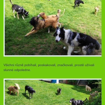
Všichni různě pobíhali, poskakovali, značkovali, prostě užívali
slunné odpoledne.