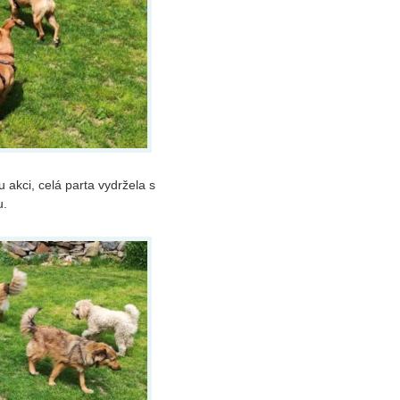
 akci, celá parta vydržela s
u.