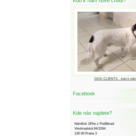
Kdo k nám nově chodí?
DOG-CLIENTS ...kdo k nám
Facebook
Kde nás najdete?
Náměstí Jiřího z Poděbrad:
Vinohradská 84/1594
130 00 Praha 3