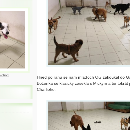
 chodí
Hned po ránu se nám mlaďoch OG zakoukal do Gaii
Boženka se klasicky zasekla s Mickym a tentokrát p
Charlieho.