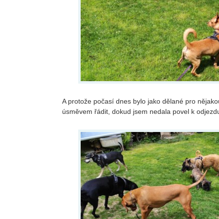
A protože počasí dnes bylo jako dělané pro nějakou
úsměvem řádit, dokud jsem nedala povel k odjezd