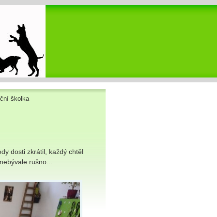
ční školka
y dosti zkrátil, každý chtěl
 nebývale rušno...