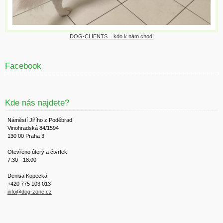
DOG-CLIENTS ...kdo k nám chodí
Facebook
Kde nás najdete?
Náměstí Jiřího z Poděbrad:
Vinohradská 84/1594
130 00 Praha 3
Otevřeno úterý a čtvrtek
7:30 - 18:00
Denisa Kopecká
+420 775 103 013
info@dog-zone.cz