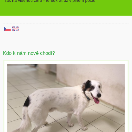
Tak na viděnou zítra - tentokrát už v plném počtu!
Kdo k nám nově chodí?