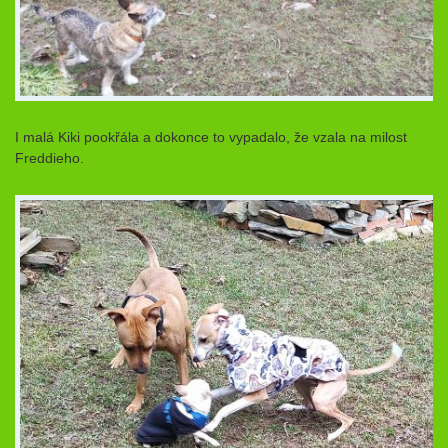
I malá Kiki pookřála a dokonce to vypadalo, že vzala na milost
Freddieho.