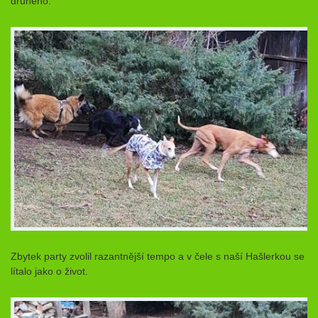
druhého.
Zbytek party zvolil razantnější tempo a v čele s naší Hašlerkou se
lítalo jako o život.