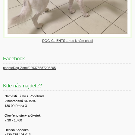
DOG-CLIENTS ...kdo k nám chodí
Facebook
pages/Dog-Zone/229375687208205
Kde nás najdete?
Náměstí Jiřího z Poděbrad:
Vinohradská 84/1594
130 00 Praha 3
Otevřeno úterý a čtvrtek
7:30 - 18:00
Denisa Kopecká
+420 775 103 013