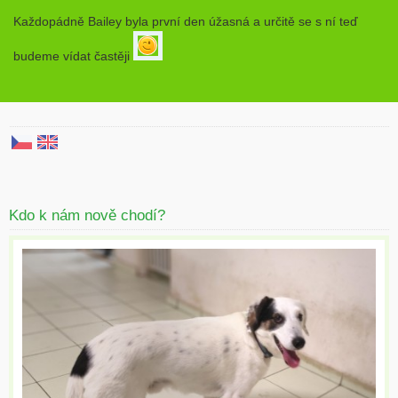
Každopádně Bailey byla první den úžasná a určitě se s ní teď
budeme vídat častěji
Kdo k nám nově chodí?