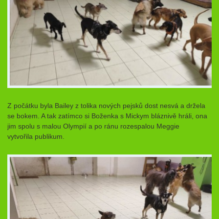
Z počátku byla Bailey z tolika nových pejsků dost nesvá a držela
se bokem. A tak zatímco si Boženka s Mickym bláznivě hráli, ona
jim spolu s malou Olympií a po ránu rozespalou Meggie
vytvořila publikum.