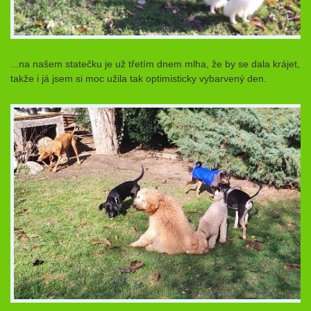
...na našem statečku je už třetím dnem mlha, že by se dala krájet,
takže i já jsem si moc užila tak optimisticky vybarvený den.