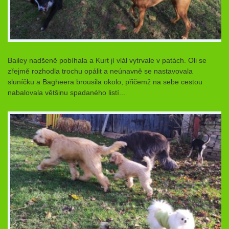
Bailey nadšeně pobíhala a Kurt jí vlál vytrvale v patách. Oli se
zřejmě rozhodla trochu opálit a neúnavně se nastavovala
sluníčku a Bagheera brousila okolo, přičemž na sebe cestou
nabalovala většinu spadaného listí...