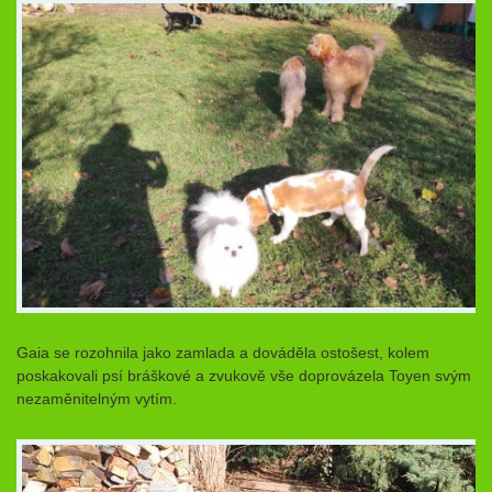
Gaia se rozohnila jako zamlada a dováděla ostošest, kolem
poskakovali psí bráškové a zvukově vše doprovázela Toyen svým
nezaměnitelným vytím.