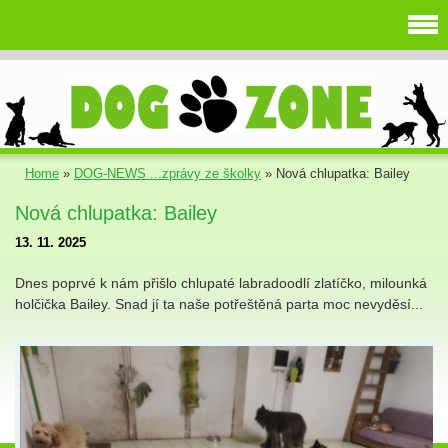
Home
»
DOG-NEWS ...zprávy ze školky
»
Nová chlupatka: Bailey
Nová chlupatka: Bailey
13. 11. 2025
Dnes poprvé k nám přišlo chlupaté labradoodlí zlatíčko, milounká
holčička Bailey. Snad jí ta naše potřeštěná parta moc nevyděsí...