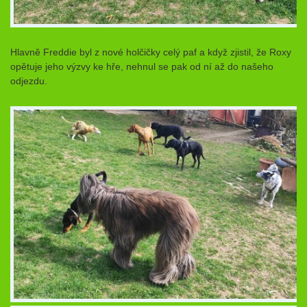
Hlavně Freddie byl z nové holčičky celý paf a když zjistil, že Roxy
opětuje jeho výzvy ke hře, nehnul se pak od ní až do našeho
odjezdu.