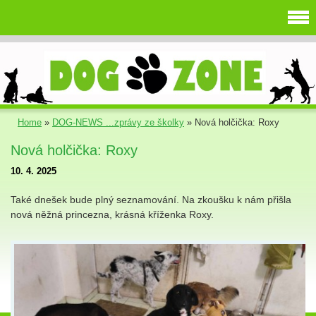
Home
»
DOG-NEWS ...zprávy ze školky
»
Nová holčička: Roxy
Nová holčička: Roxy
10. 4. 2025
Také dnešek bude plný seznamování. Na zkoušku k nám přišla
nová něžná princezna, krásná kříženka Roxy.