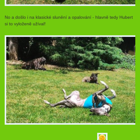
No a došlo i na klasické slunění a opalování - hlavně tedy Hubert
si to vyloženě užíval!