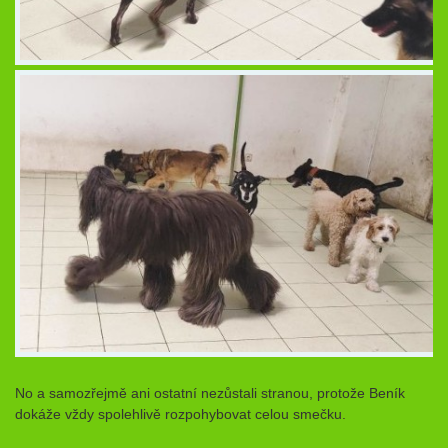
No a samozřejmě ani ostatní nezůstali stranou, protože Beník
dokáže vždy spolehlivě rozpohybovat celou smečku.