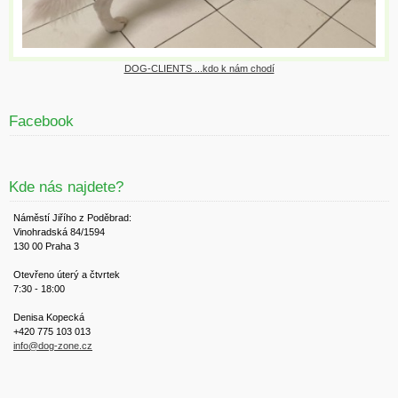
DOG-CLIENTS ...kdo k nám chodí
Facebook
Kde nás najdete?
Náměstí Jiřího z Poděbrad:
Vinohradská 84/1594
130 00 Praha 3
Otevřeno úterý a čtvrtek
7:30 - 18:00
Denisa Kopecká
+420 775 103 013
info@dog-zone.cz