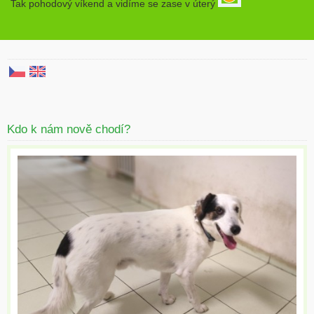
Tak pohodový víkend a vidíme se zase v úterý
Kdo k nám nově chodí?