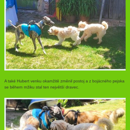
A také Hubert venku okamžitě změnil postoj a z bojácného pejska
se během mžiku stal ten největší dravec.