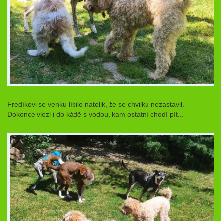
Fredíkovi se venku líbilo natolik, že se chvilku nezastavil.
Dokonce vlezl i do kádě s vodou, kam ostatní chodí pít...