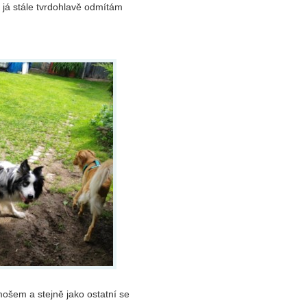
 já stále tvrdohlavě odmítám
mošem a stejně jako ostatní se