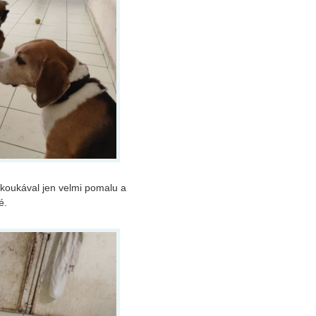
zkoukával jen velmi pomalu a
é.