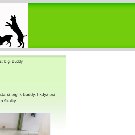
s: bígl Buddy
tarší bíglík Buddy. I když psí
o školky...