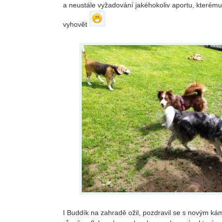
a neustále vyžadování jakéhokoliv aportu, kterému
vyhovět
I Buddík na zahradě ožil, pozdravil se s novým ká