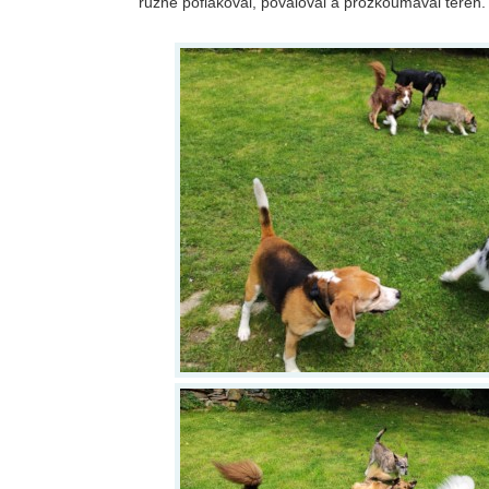
různě poflakoval, povaloval a prozkoumával terén.