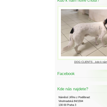
Kdo k nám nově chodí?
DOG-CLIENTS ...kdo k nám
Facebook
Kde nás najdete?
Náměstí Jiřího z Poděbrad:
Vinohradská 84/1594
130 00 Praha 3