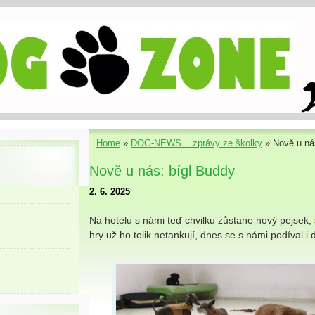
Home
»
DOG-NEWS ...zprávy ze školky
»
Nově u ná
Nově u nás: bígl Buddy
2. 6. 2025
Na hotelu s námi teď chvilku zůstane nový pejsek, s
hry už ho tolik netankují, dnes se s námi podíval i d