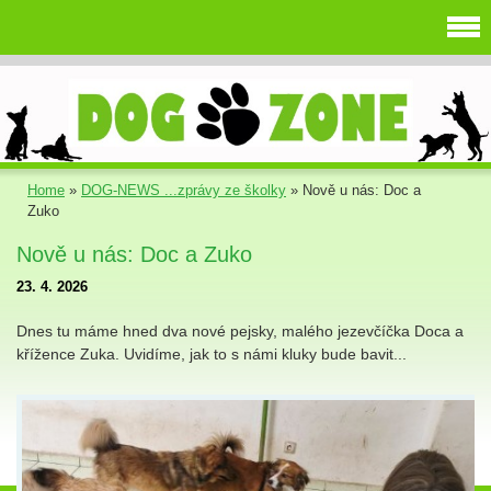
Home
»
DOG-NEWS ...zprávy ze školky
»
Nově u nás: Doc a
Zuko
Nově u nás: Doc a Zuko
23. 4. 2026
Dnes tu máme hned dva nové pejsky, malého jezevčíčka Doca a
křížence Zuka. Uvidíme, jak to s námi kluky bude bavit...