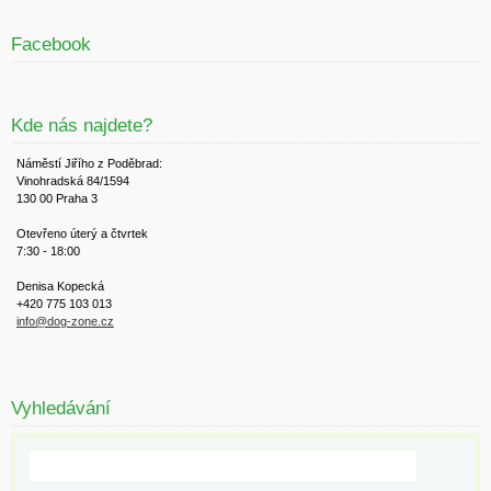
Facebook
Kde nás najdete?
Náměstí Jiřího z Poděbrad:
Vinohradská 84/1594
130 00 Praha 3
Otevřeno úterý a čtvrtek
7:30 - 18:00
Denisa Kopecká
+420 775 103 013
info@dog-zone.cz
Vyhledávání