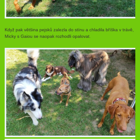
Když pak většina pejsků zalezla do stínu a chladila bříška v trávě,
Micky s Gaiou se naopak rozhodli opalovat.