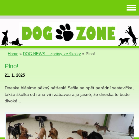
Home
»
DOG-NEWS ...zprávy ze školky
»
Plno!
Plno!
21. 1. 2025
Dneska hlásíme pěkný nátřesk! Sešla se opět parádní sestavička,
takže školka od rána víří zábavou a je jasné, že dneska to bude
divoké...