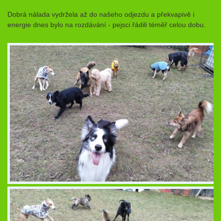
Dobrá nálada vydržela až do našeho odjezdu a překvapivě i
energie dnes bylo na rozdávání - pejsci řádili téměř celou dobu.