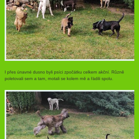
I přes únavné dusno byli psíci zpočátku celkem akční. Různě
poletovali sem a tam, motali se kolem mě a řádili spolu.