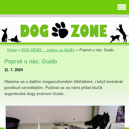
Home
»
DOG-NEWS ...zprávy ze školky
»
Poprvé u nás: Guido
Poprvé u nás: Guido
11. 7. 2024
Hlásíme se s dalším megaroztomilým štěňátkem, i když tentokrát
poněkud vzrostlejším. Podívat se za námi přišel klučík
argentinské dogy jménem Guido.