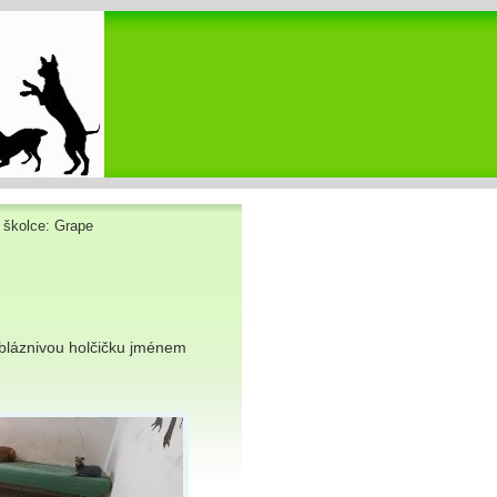
 školce: Grape
bláznivou holčičku jménem