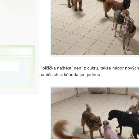
Holčička naštěstí není z cukru, takže nápor novýc
páníčcích si kňourla jen jednou.