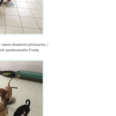
všemi dnešními příchozími, i
álně zamilovaného Freda.