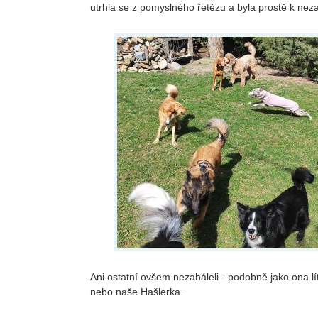
utrhla se z pomyslného řetězu a byla prostě k nez
Ani ostatní ovšem nezaháleli - podobně jako ona lí
nebo naše Hašlerka.