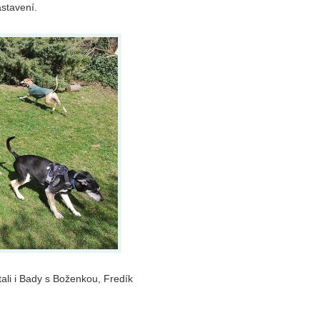
astavení.
tali i Bady s Boženkou, Fredík