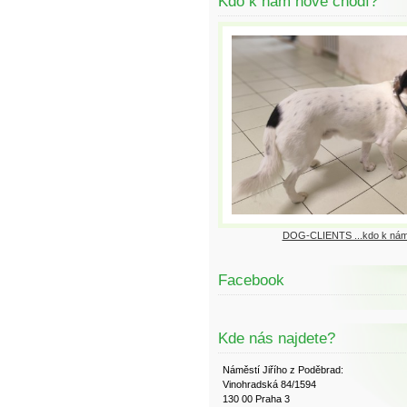
Kdo k nám nově chodí?
DOG-CLIENTS ...kdo k nám
Facebook
Kde nás najdete?
Náměstí Jiřího z Poděbrad:
Vinohradská 84/1594
130 00 Praha 3