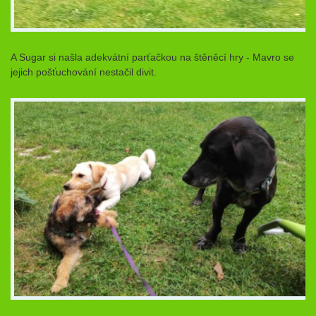
A Sugar si našla adekvátní parťačkou na štěněcí hry - Mavro se
jejich pošťuchování nestačil divit.