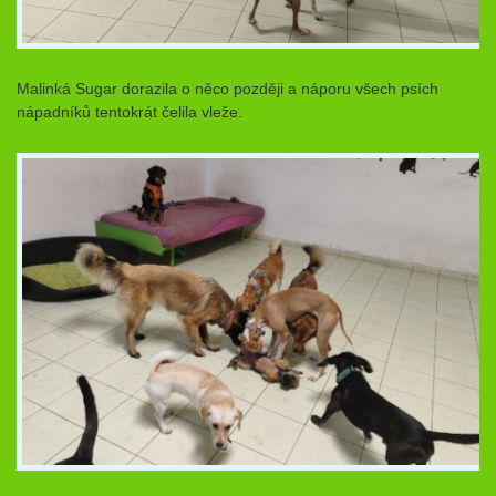
Malinká Sugar dorazila o něco později a náporu všech psích
nápadníků tentokrát čelila vleže.