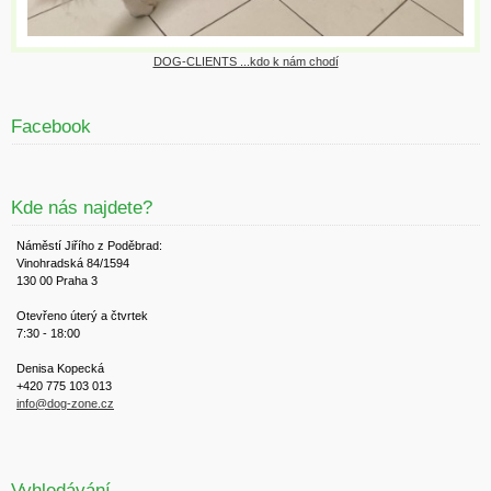
DOG-CLIENTS ...kdo k nám chodí
Facebook
Kde nás najdete?
Náměstí Jiřího z Poděbrad:
Vinohradská 84/1594
130 00 Praha 3
Otevřeno úterý a čtvrtek
7:30 - 18:00
Denisa Kopecká
+420 775 103 013
info@dog-zone.cz
Vyhledávání