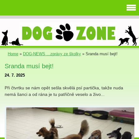
Home
»
DOG-NEWS ...zprávy ze školky
»
Sranda musí bejt!
Sranda musí bejt!
24. 7. 2025
Při čtvrtku se nám opět sešla skvělá psí partička, takže nuda
nemá šanci a od rána je tu patřičně veselo a živo...