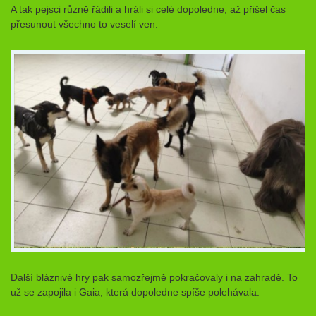
A tak pejsci různě řádili a hráli si celé dopoledne, až přišel čas
přesunout všechno to veselí ven.
Další bláznivé hry pak samozřejmě pokračovaly i na zahradě. To
už se zapojila i Gaia, která dopoledne spíše polehávala.