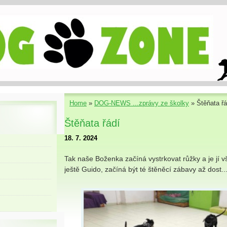
Home
»
DOG-NEWS ...zprávy ze školky
»
Štěňata řá
Štěňata řádí
18. 7. 2024
Tak naše Boženka začíná vystrkovat růžky a je jí vš
ještě Guido, začíná být té štěněcí zábavy až dost..