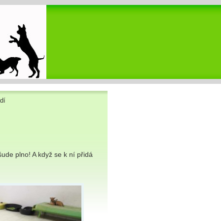
dí
ude plno! A když se k ní přidá
.