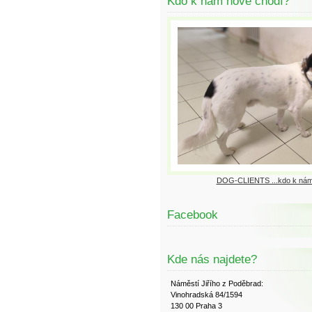
Kdo k nám nově chodí?
DOG-CLIENTS ...kdo k nám
Facebook
Kde nás najdete?
Náměstí Jiřího z Poděbrad:
Vinohradská 84/1594
130 00 Praha 3