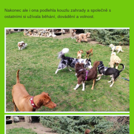
Nakonec ale i ona podlehla kouzlu zahrady a společně s
ostatními si užívala běhání, dovádění a volnost.