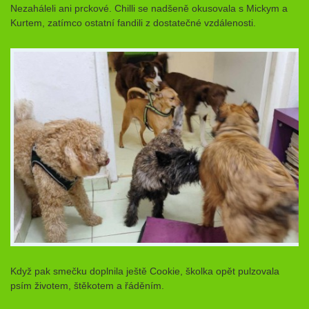
Nezaháleli ani prckové. Chilli se nadšeně okusovala s Mickym a
Kurtem, zatímco ostatní fandili z dostatečné vzdálenosti.
Když pak smečku doplnila ještě Cookie, školka opět pulzovala
psím životem, štěkotem a řáděním.