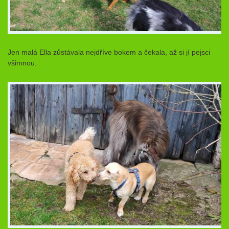
Jen malá Ella zůstávala nejdříve bokem a čekala, až si jí pejsci
všimnou.