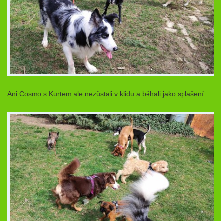
Ani Cosmo s Kurtem ale nezůstali v klidu a běhali jako splašení.