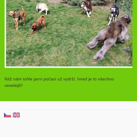
Kéž nám tohle jarní počasí už vydrží, hned je to všechno
veselejší!