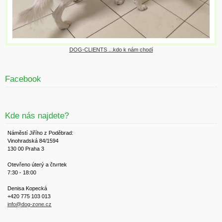
DOG-CLIENTS ...kdo k nám chodí
Facebook
Kde nás najdete?
Náměstí Jiřího z Poděbrad:
Vinohradská 84/1594
130 00 Praha 3
Otevřeno úterý a čtvrtek
7:30 - 18:00
Denisa Kopecká
+420 775 103 013
info@dog-zone.cz