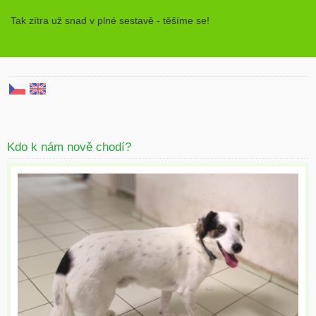
Tak zítra už snad v plné sestavě - těšíme se!
Kdo k nám nově chodí?