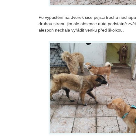
Po vypuštění na dvorek sice pejsci trochu nechápa
druhou stranu jim ale absence auta podstatně zvětši
alespoň nechala vyřádit venku před školkou.