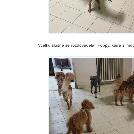
Vcelku slušně se rozdováděla i Poppy, která si m