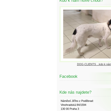
Kdo k nám nově chodí?
DOG-CLIENTS ...kdo k nám
Facebook
Kde nás najdete?
Náměstí Jiřího z Poděbrad:
Vinohradská 84/1594
130 00 Praha 3