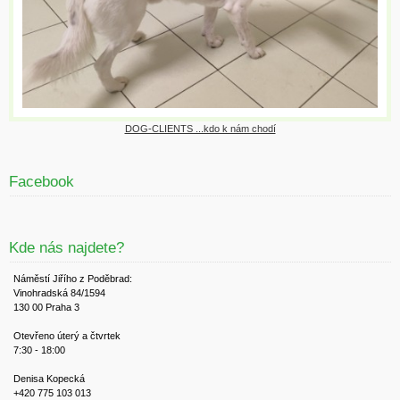
DOG-CLIENTS ...kdo k nám chodí
Facebook
Kde nás najdete?
Náměstí Jiřího z Poděbrad:
Vinohradská 84/1594
130 00 Praha 3
Otevřeno úterý a čtvrtek
7:30 - 18:00
Denisa Kopecká
+420 775 103 013