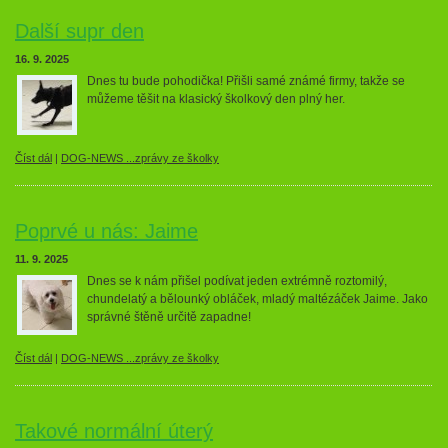
Další supr den
16. 9. 2025
Dnes tu bude pohodička! Přišli samé známé firmy, takže se
můžeme těšit na klasický školkový den plný her.
Číst dál
|
DOG-NEWS ...zprávy ze školky
Poprvé u nás: Jaime
11. 9. 2025
Dnes se k nám přišel podívat jeden extrémně roztomilý,
chundelatý a bělounký obláček, mladý maltézáček Jaime. Jako
správné štěně určitě zapadne!
Číst dál
|
DOG-NEWS ...zprávy ze školky
Takové normální úterý