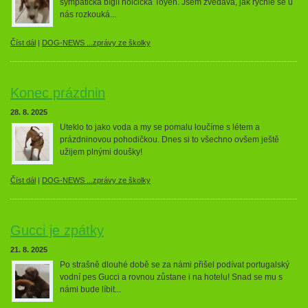
sympatická bíglí holčička Toyen. Jsem zvědavá, jak rychle se u
nás rozkouká...
Číst dál
|
DOG-NEWS ...zprávy ze školky
Konec prázdnin
28. 8. 2025
Uteklo to jako voda a my se pomalu loučíme s létem a
prázdninovou pohodičkou. Dnes si to všechno ovšem ještě
užijem plnými doušky!
Číst dál
|
DOG-NEWS ...zprávy ze školky
Gucci je zpátky
21. 8. 2025
Po strašně dlouhé době se za námi přišel podívat portugalský
vodní pes Gucci a rovnou zůstane i na hotelu! Snad se mu s
námi bude líbit...