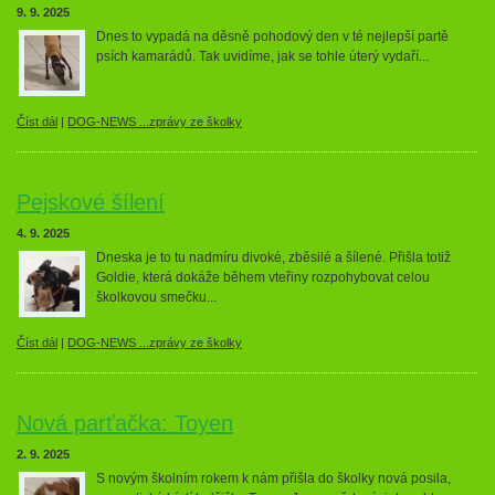
9. 9. 2025
Dnes to vypadá na děsně pohodový den v té nejlepší partě
psích kamarádů. Tak uvidíme, jak se tohle úterý vydaří...
Číst dál
|
DOG-NEWS ...zprávy ze školky
Pejskové šílení
4. 9. 2025
Dneska je to tu nadmíru divoké, zběsilé a šílené. Přišla totiž
Goldie, která dokáže během vteřiny rozpohybovat celou
školkovou smečku...
Číst dál
|
DOG-NEWS ...zprávy ze školky
Nová parťačka: Toyen
2. 9. 2025
S novým školním rokem k nám přišla do školky nová posila,