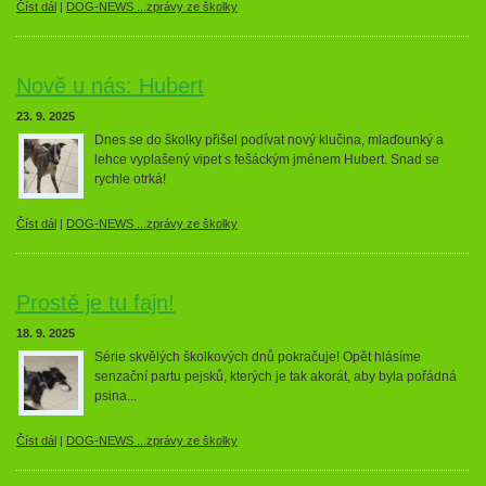
Číst dál
|
DOG-NEWS ...zprávy ze školky
Nově u nás: Hubert
23. 9. 2025
Dnes se do školky přišel podívat nový klučina, mlaďounký a
lehce vyplašený vipet s fešáckým jménem Hubert. Snad se
rychle otrká!
Číst dál
|
DOG-NEWS ...zprávy ze školky
Prostě je tu fajn!
18. 9. 2025
Série skvělých školkových dnů pokračuje! Opět hlásíme
senzační partu pejsků, kterých je tak akorát, aby byla pořádná
psina...
Číst dál
|
DOG-NEWS ...zprávy ze školky