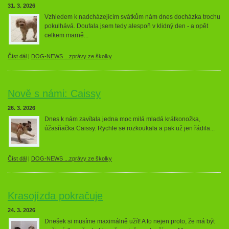
31. 3. 2026
Vzhledem k nadcházejícím svátkům nám dnes docházka trochu
pokulhává. Doufala jsem tedy alespoň v klidný den - a opět
celkem marně...
Číst dál
|
DOG-NEWS ...zprávy ze školky
Nově s námi: Caissy
26. 3. 2026
Dnes k nám zavítala jedna moc milá mladá krátkonožka,
úžasňačka Caissy. Rychle se rozkoukala a pak už jen řádila...
Číst dál
|
DOG-NEWS ...zprávy ze školky
Krasojízda pokračuje
24. 3. 2026
Dnešek si musíme maximálně užít! A to nejen proto, že má být