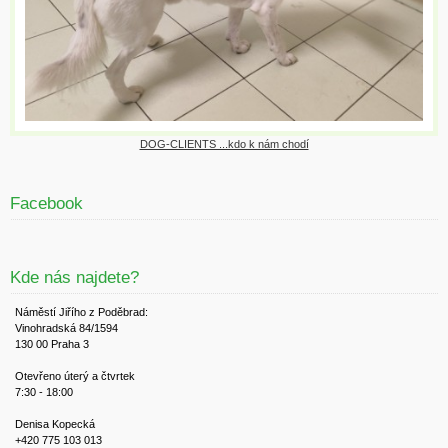
DOG-CLIENTS ...kdo k nám chodí
Facebook
Kde nás najdete?
Náměstí Jiřího z Poděbrad:
Vinohradská 84/1594
130 00 Praha 3
Otevřeno úterý a čtvrtek
7:30 - 18:00
Denisa Kopecká
+420 775 103 013