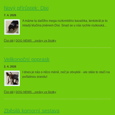
Nový přírůstek: Dixi
7. 4. 2026
A máme tu dalšího mega roztomilého kavalírka, tentokrát je to
mladý klučina jménem Dixi. Snad se u nás rychle rozkouká...
Číst dál
|
DOG-NEWS ...zprávy ze školky
Velikonoční poprask
2. 4. 2026
I dnes je nás o něco méně, než je obvyklé - ale stále to stačí na
pořádnou srandu!
Číst dál
|
DOG-NEWS ...zprávy ze školky
Zběsilá komorní sestava