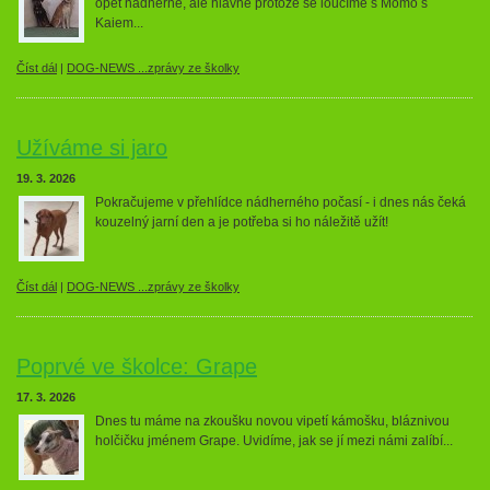
opět nádherně, ale hlavně protože se loučíme s Momo s
Kaiem...
Číst dál
|
DOG-NEWS ...zprávy ze školky
Užíváme si jaro
19. 3. 2026
Pokračujeme v přehlídce nádherného počasí - i dnes nás čeká
kouzelný jarní den a je potřeba si ho náležitě užít!
Číst dál
|
DOG-NEWS ...zprávy ze školky
Poprvé ve školce: Grape
17. 3. 2026
Dnes tu máme na zkoušku novou vipetí kámošku, bláznivou
holčičku jménem Grape. Uvidíme, jak se jí mezi námi zalíbí...