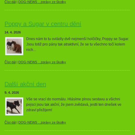
Číst dál
|
DOG-NEWS ...zprávy ze školky
Poppy a Sugar v centru dění
14. 4. 2026
Dnes nám to tu ovládly dvě nejmenší holčičky, Poppy se Sugar.
Jsou totiž pro pány tak atraktivní, že se tu všechno točí kolem
nich...
Číst dál
|
DOG-NEWS ...zprávy ze školky
Další akční den
9. 4. 2026
Vše se vrací do normálu. Hlásíme plnou sestavu a všichni
pejsci jsou tak akční, že jsem zvědavá, jestli ten dnešek ve
zdraví přežijem!
Číst dál
|
DOG-NEWS ...zprávy ze školky