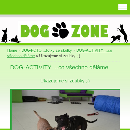
Home
»
DOG-FOTO ...fotky ze školky
»
DOG-ACTIVITY ...co
všechno děláme
»
Ukazujeme si zoubky ;-)
DOG-ACTIVITY ...co všechno děláme
Ukazujeme si zoubky ;-)