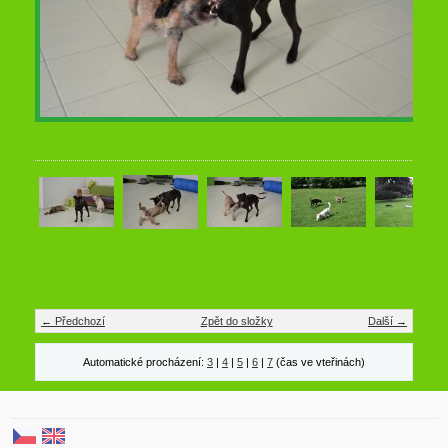
← Předchozí
Zpět do složky
Další →
Automatické procházení:
3
|
4
|
5
|
6
|
7
(čas ve vteřinách)