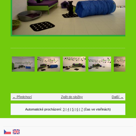
← Předchozí
Zpět do složky
Další →
Automatické procházení:
3
|
4
|
5
|
6
|
7
(čas ve vteřinách)