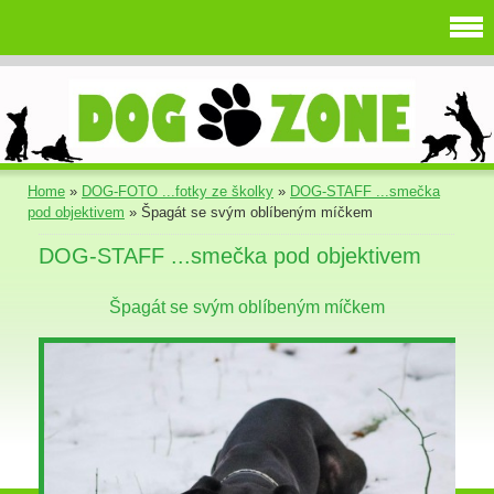
Home
»
DOG-FOTO ...fotky ze školky
»
DOG-STAFF ...smečka
pod objektivem
»
Špagát se svým oblíbeným míčkem
DOG-STAFF ...smečka pod objektivem
Špagát se svým oblíbeným míčkem