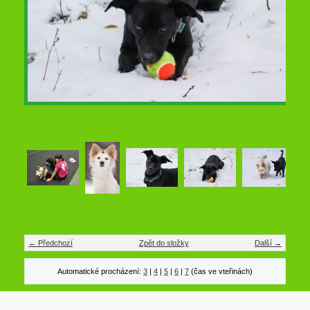
← Předchozí
Zpět do složky
Další →
Automatické procházení:
3
|
4
|
5
|
6
|
7
(čas ve vteřinách)