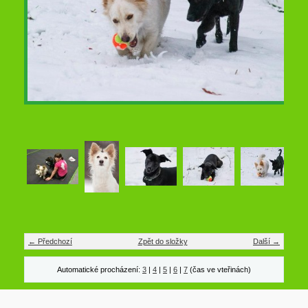
← Předchozí
Zpět do složky
Další →
Automatické procházení:
3
|
4
|
5
|
6
|
7
(čas ve vteřinách)