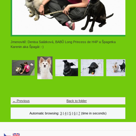
Jmenovitě: Denisa Salátková, BABŮ Long Princess de H4P a Špagetka
Karenin aka Špagát :-)
← Previous
Back to folder
Automatic browsing:
3
|
4
|
5
|
6
|
7
(time in seconds)