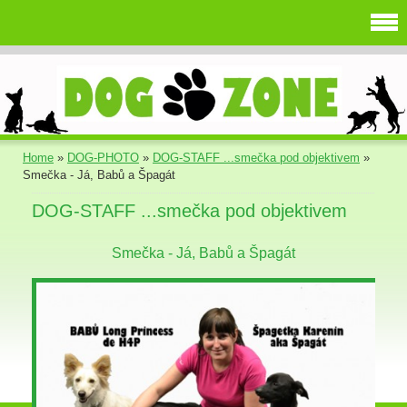
Home
»
DOG-PHOTO
»
DOG-STAFF ...smečka pod objektivem
»
Smečka - Já, Babů a Špagát
DOG-STAFF ...smečka pod objektivem
Smečka - Já, Babů a Špagát