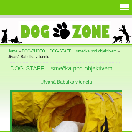
Home
»
DOG-PHOTO
»
DOG-STAFF ...smečka pod objektivem
»
Uřvaná Babulka v tunelu
DOG-STAFF ...smečka pod objektivem
Uřvaná Babulka v tunelu