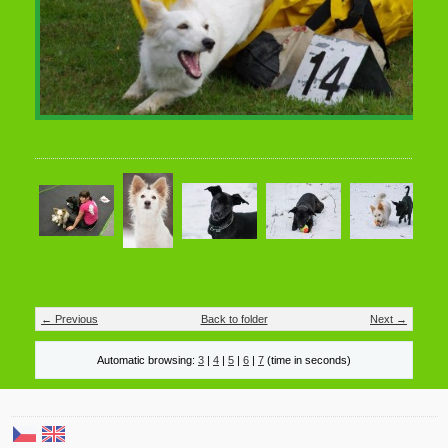
← Previous
Back to folder
Next →
Automatic browsing:
3
|
4
|
5
|
6
|
7
(time in seconds)