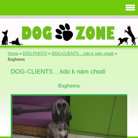
Home
»
DOG-PHOTO
»
DOG-CLIENTS ...kdo k nám chodí
»
Bagheera
DOG-CLIENTS ...kdo k nám chodí
Bagheera