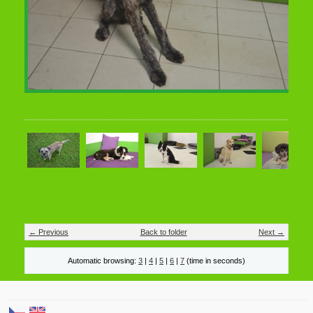
← Previous
Back to folder
Next →
Automatic browsing:
3
|
4
|
5
|
6
|
7
(time in seconds)