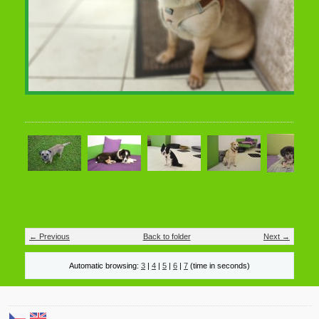
← Previous
Back to folder
Next →
Automatic browsing:
3
|
4
|
5
|
6
|
7
(time in seconds)