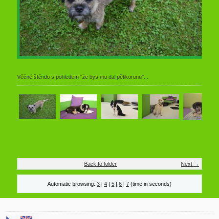
Věčné štěndo s pohledem "že bys mu dal pětikorunu"...
Back to folder
Next →
Automatic browsing:
3
|
4
|
5
|
6
|
7
(time in seconds)