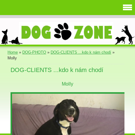
Home
»
DOG-PHOTO
»
DOG-CLIENTS ...kdo k nám chodí
»
Molly
DOG-CLIENTS ...kdo k nám chodí
Molly