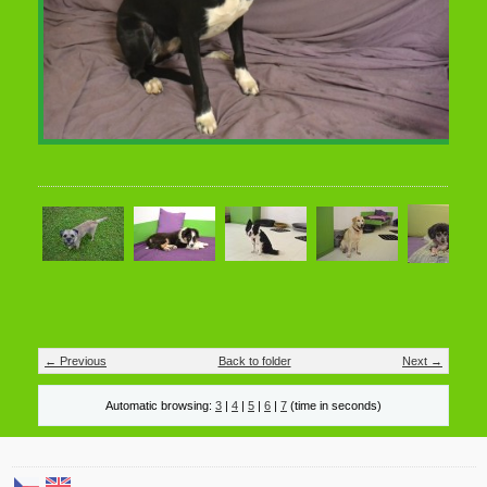
← Previous
Back to folder
Next →
Automatic browsing:
3
|
4
|
5
|
6
|
7
(time in seconds)