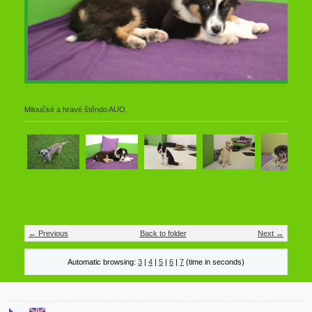
Miloučké a hravé štěndo AUO.
← Previous
Back to folder
Next →
Automatic browsing:
3
|
4
|
5
|
6
|
7
(time in seconds)