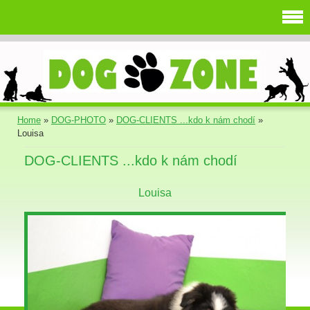
Home
»
DOG-PHOTO
»
DOG-CLIENTS ...kdo k nám chodí
»
Louisa
DOG-CLIENTS ...kdo k nám chodí
Louisa