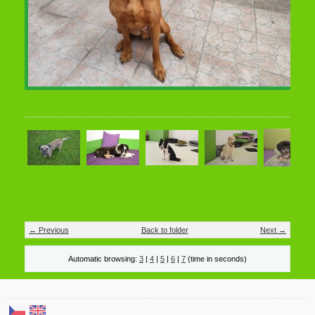
← Previous
Back to folder
Next →
Automatic browsing:
3
|
4
|
5
|
6
|
7
(time in seconds)