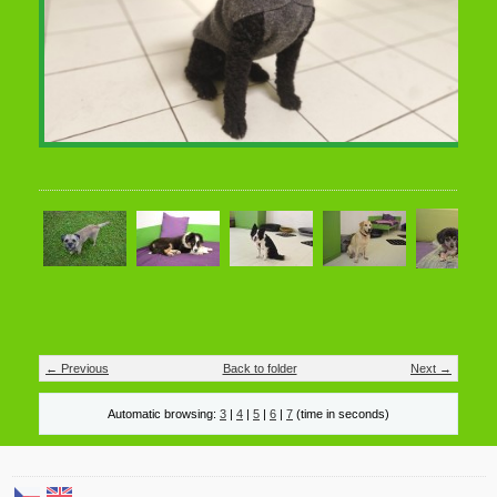
← Previous
Back to folder
Next →
Automatic browsing:
3
|
4
|
5
|
6
|
7
(time in seconds)