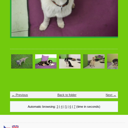
← Previous
Back to folder
Next →
Automatic browsing:
3
|
4
|
5
|
6
|
7
(time in seconds)