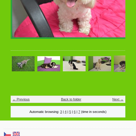
← Previous
Back to folder
Next →
Automatic browsing:
3
|
4
|
5
|
6
|
7
(time in seconds)