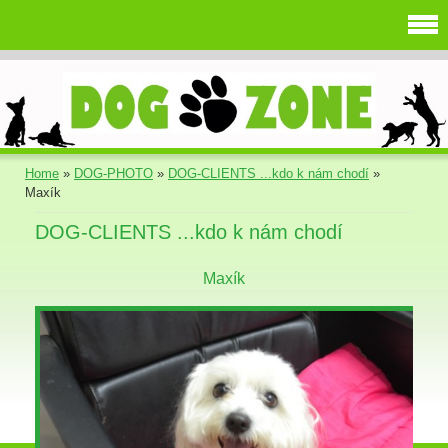
Home
»
DOG-PHOTO
»
DOG-CLIENTS ...kdo k nám chodí
»
Maxík
DOG-CLIENTS ...kdo k nám chodí
Maxík