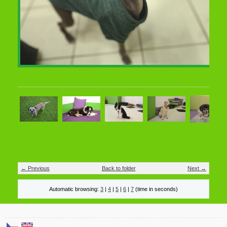
← Previous
Back to folder
Next →
Automatic browsing:
3
|
4
|
5
|
6
|
7
(time in seconds)