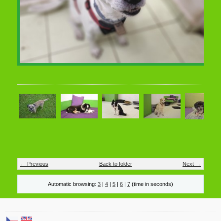
← Previous
Back to folder
Next →
Automatic browsing:
3
|
4
|
5
|
6
|
7
(time in seconds)