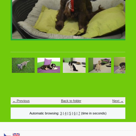
← Previous
Back to folder
Next →
Automatic browsing:
3
|
4
|
5
|
6
|
7
(time in seconds)