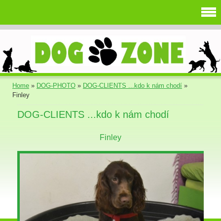
Home
»
DOG-PHOTO
»
DOG-CLIENTS ...kdo k nám chodí
»
Finley
DOG-CLIENTS ...kdo k nám chodí
Finley