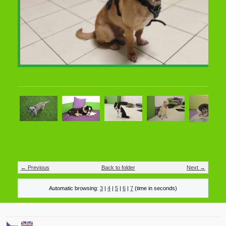
← Previous
Back to folder
Next →
Automatic browsing:
3
|
4
|
5
|
6
|
7
(time in seconds)