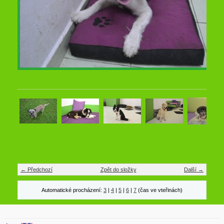
← Předchozí
Zpět do složky
Další →
Automatické procházení:
3
|
4
|
5
|
6
|
7
(čas ve vteřinách)