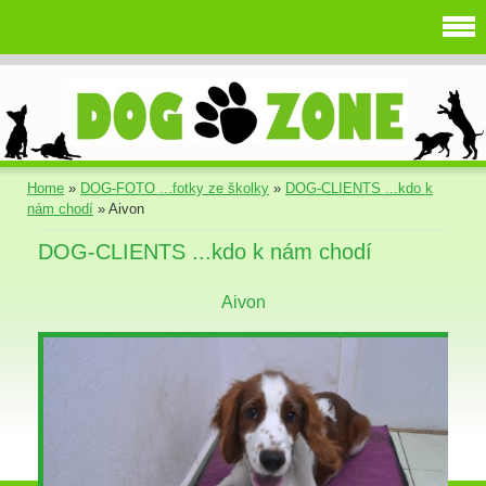
Home
»
DOG-FOTO ...fotky ze školky
»
DOG-CLIENTS ...kdo k
nám chodí
»
Aivon
DOG-CLIENTS ...kdo k nám chodí
Aivon