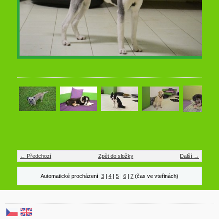
← Předchozí
Zpět do složky
Další →
Automatické procházení:
3
|
4
|
5
|
6
|
7
(čas ve vteřinách)