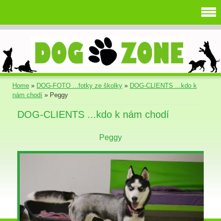
Home
»
DOG-FOTO ...fotky ze školky
»
DOG-CLIENTS ...kdo k
nám chodí
»
Peggy
DOG-CLIENTS ...kdo k nám chodí
Peggy