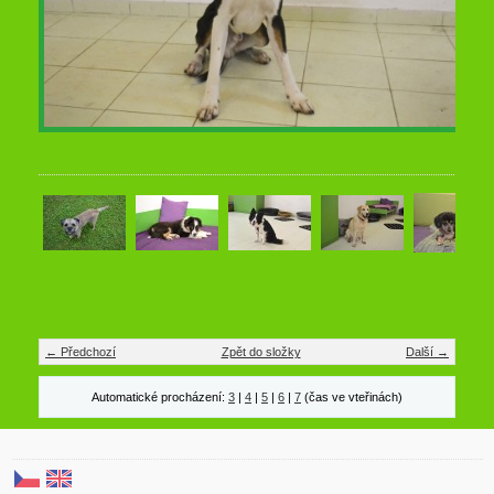
← Předchozí
Zpět do složky
Další →
Automatické procházení:
3
|
4
|
5
|
6
|
7
(čas ve vteřinách)