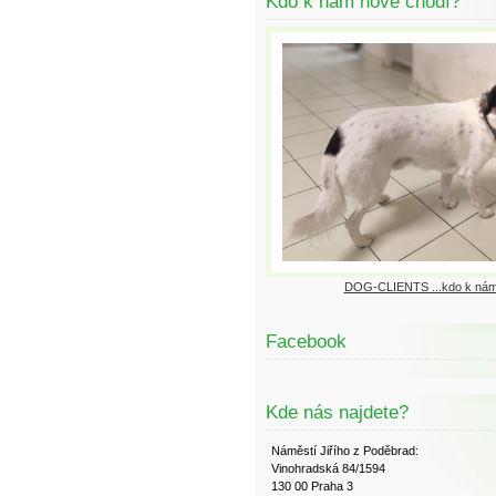
Kdo k nám nově chodí?
DOG-CLIENTS ...kdo k nám
Facebook
Kde nás najdete?
Náměstí Jiřího z Poděbrad:
Vinohradská 84/1594
130 00 Praha 3