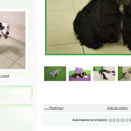
 chodí
← Předchozí
Zpět do složky
Automatické procházení:
3
|
4
|
5
|
6
|
7
(