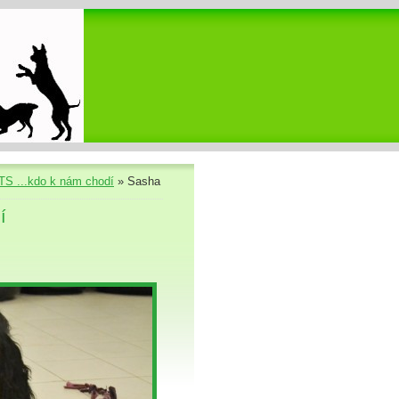
S ...kdo k nám chodí
»
Sasha
í