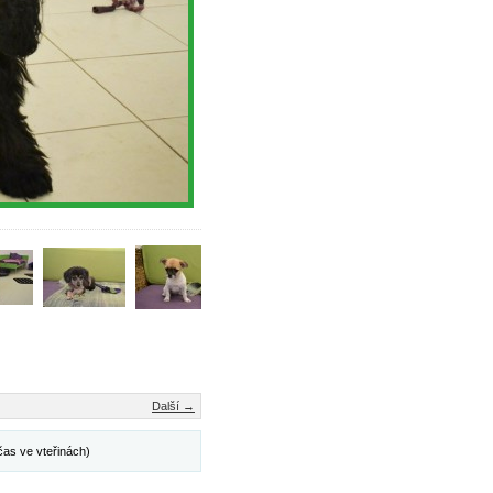
Další →
čas ve vteřinách)