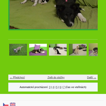
← Předchozí
Zpět do složky
Další →
Automatické procházení:
3
|
4
|
5
|
6
|
7
(čas ve vteřinách)