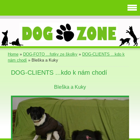
Home
»
DOG-FOTO ...fotky ze školky
»
DOG-CLIENTS ...kdo k
nám chodí
»
Bleška a Kuky
DOG-CLIENTS ...kdo k nám chodí
Bleška a Kuky