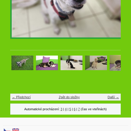
← Předchozí
Zpět do složky
Další →
Automatické procházení:
3
|
4
|
5
|
6
|
7
(čas ve vteřinách)